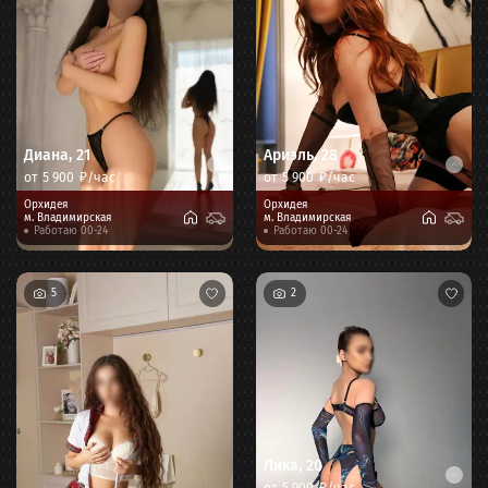
Диана
,
21
Ариэль
,
28
от
5 900
₽/час
от
5 900
₽/час
Орхидея
Орхидея
м.
Владимирская
м.
Владимирская
Работаю 00-24
Работаю 00-24
5
2
Лика
,
20
от
5 900
₽/час