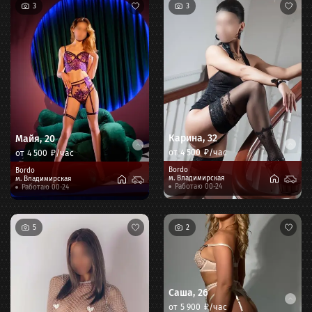
3
3
Карина
,
32
Майя
,
20
от
4 500
₽/час
от
4 500
₽/час
Bordo
Bordo
м.
Владимирская
м.
Владимирская
Работаю 00-24
Работаю 00-24
5
2
Саша
,
26
от
5 900
₽/час