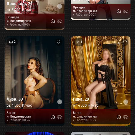
Ярослава
,
24
Орхидея
от
5 900
₽/час
м.
Владимирская
Работаю 00-24
Орхидея
м.
Владимирская
Работаю 00-24
2
4
Лиза
,
30
Ника
,
29
от
4 500
₽/час
от
4 500
₽/час
Bordo
Bordo
м.
Владимирская
м.
Владимирская
Работаю 00-24
Работаю 00-24