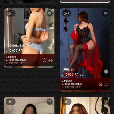
3
4
Сабина
,
25
от
5 900
₽/час
Орхидея
м.
Владимирская
Работаю 00-24
Юля
,
28
от
5 900
₽/час
Орхидея
м.
Владимирская
Работаю 00-24
4
4