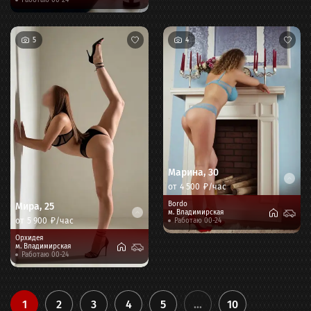
Работаю 00-24
5
4
Марина
,
30
от
4 500
₽/час
Bordo
Мира
,
25
м.
Владимирская
от
5 900
₽/час
Работаю 00-24
Орхидея
м.
Владимирская
Работаю 00-24
1
2
3
4
5
...
10