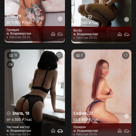
Оля
,
29
Арина
,
22
от
5 900
₽/час
от
4 500
₽/час
Орхидея
Bordo
м.
Владимирская
м.
Владимирская
Работаю 00-24
Работаю 00-24
13
2
Злата
,
18
София
,
27
от
4 500
₽/час
от
5 900
₽/час
Частный мастер
Орхидея
м.
Владимирская
м.
Владимирская
Работаю 00-24
Работаю 00-24