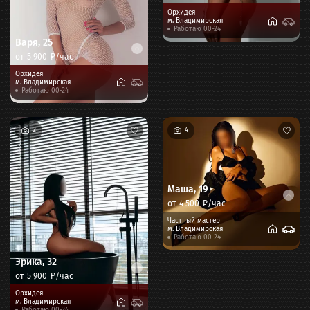
Орхидея
м.
Владимирская
Работаю 00-24
Варя
,
25
от
5 900
₽/час
Орхидея
м.
Владимирская
Работаю 00-24
2
4
Маша
,
19
от
4 500
₽/час
Частный мастер
м.
Владимирская
Работаю 00-24
Эрика
,
32
от
5 900
₽/час
Орхидея
м.
Владимирская