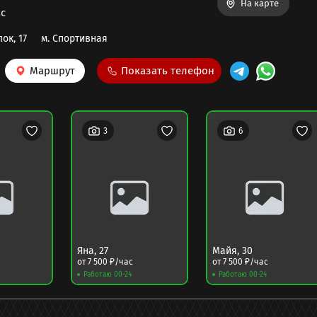
На карте
с
ок, 17
м.
Спортивная
Маршрут
Показать телефон
3
6
Яна
,
27
Майя
,
30
от
7 500
₽/час
от
7 500
₽/час
Работаю 00-24
Работаю 00-24