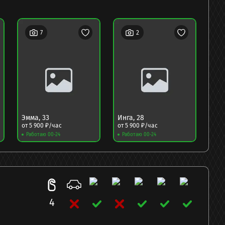
7
2
Эмма
,
33
Инга
,
28
Юл
от
5 900
₽/час
от
5 900
₽/час
от
5
Работаю 00-24
Работаю 00-24
Ра
4