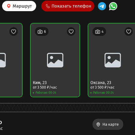
Маршрут
Показать телефон
6
4
Ким
,
23
Оксана
,
23
от
3 500
₽/час
от
3 500
₽/час
Работаю 00-24
Работаю 00-24
o
На карте
ас