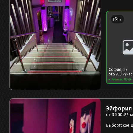
2
София
,
27
от
5 900
₽/час
Работаю 00-24
Эйфория
от
3 500
₽/ча
Выборгское ш