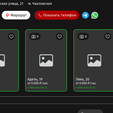
кая улица, 21
м.
Чкаловская
Маршрут
Показать телефон
9
8
Адель
,
19
Лика
,
20
от
6 000
₽/час
от
6 000
₽/час
Работаю 00-24
Работаю 00-24