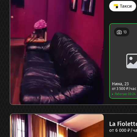
Такси
13
Нина
,
23
от
3 500
₽/час
Работаю 00-24
La Fiolett
от
6 000
₽/ч