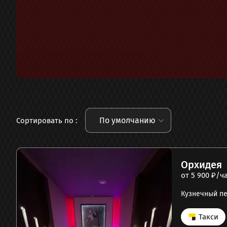
По умолчанию
Сортировать по :
Орхидея
от
5 900
₽/ч
Кузнечный пе
Такси