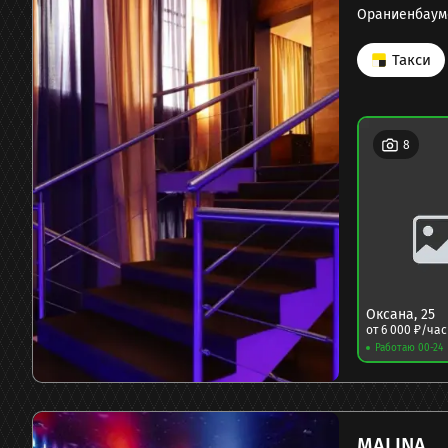
Ораниенбаумс
Такси
8
Оксана
,
25
от
6 000
₽/час
Работаю 00-24
MALINA