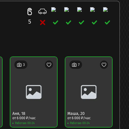
5
3
7
Аня
,
18
Маша
,
20
Гре
от
6 000
₽/час
от
6 000
₽/час
от
6
Работаю 00-24
Работаю 00-24
Ра