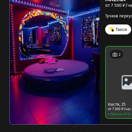
от
7 500
₽/ча
Тучков переул
Такси
2
Настя
,
25
от
7 500
₽/час
Работаю 00-24