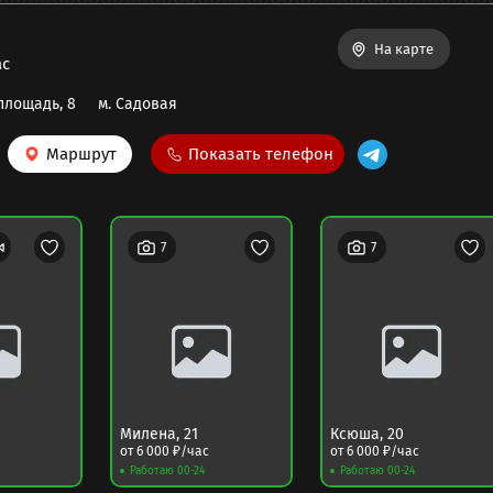
На карте
ас
площадь, 8
м.
Садовая
Маршрут
Показать телефон
7
7
Милена
,
21
Ксюша
,
20
от
6 000
₽/час
от
6 000
₽/час
Работаю 00-24
Работаю 00-24