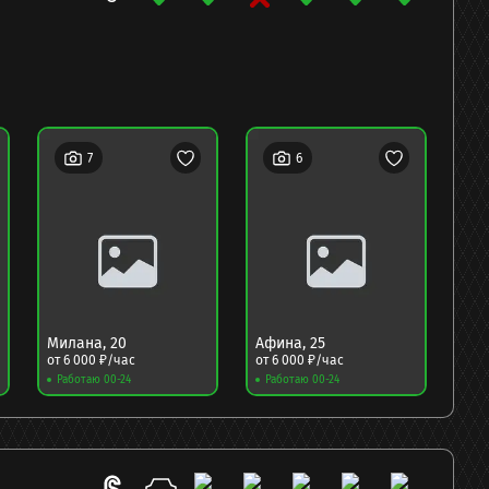
7
6
Милана
,
20
Афина
,
25
Да
от
6 000
₽/час
от
6 000
₽/час
от
6
Работаю 00-24
Работаю 00-24
Ра