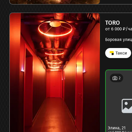
TORO
от
6 000
₽/ч
Боровая улица
Такси
2
Элина
,
21