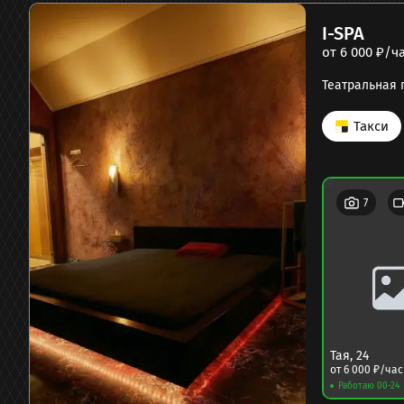
I-SPA
от
6 000
₽/ч
Театральная 
Такси
7
Тая
,
24
от
6 000
₽/час
Работаю 00-24