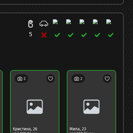
5
2
2
Кристина
,
26
Мила
,
23
Тея