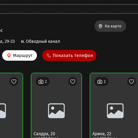
На карте
ас
, 29-33
м.
Обводный канал
Маршрут
Показать телефон
2
2
Сандра
,
20
Арина
,
22