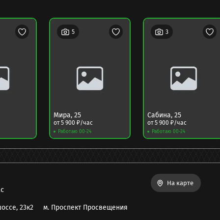
5
3
Мира
,
25
Сабина
,
25
от
5 900
₽/час
от
5 900
₽/час
Работаю 00-24
Работаю 00-24
На карте
с
оссе, 23к2
м.
Проспект Просвещения