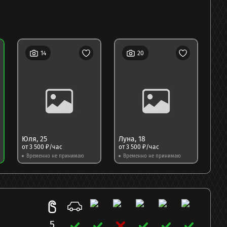
14
20
Юля
,
25
Луна
,
18
Ле
от
3 500
₽/час
от
3 500
₽/час
от
3
Временно не принимаю
Временно не принимаю
Вр
5