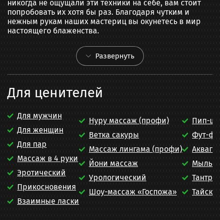
никогда не ощущали эти техники на себе, вам стоит 
попробовать их хотя бы раз. Благодаря чутким и 
нежным рукам наших мастериц вы окунетесь в мир 
настоящего блаженства.
Развернуть
Для ценителей
Для мужчин
Нуру массаж (профи)
Пип-шо
Для женщин
Ветка сакуры
Фут-ф
Для пар
Массаж лингама (профи)
Акваге
Массаж в 4 руки
Йони массаж
Мыльн
Эротический
Урологический
Тантра
Прикосновения
Шоу-массаж «Госпожа»
Тайски
Взаимные ласки