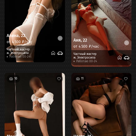
Алина
,
22
Аня
,
22
от
4 500
₽/час
от
4 500
₽/час
Частный мастер
м.
Электросила
Частный мастер
Работаю 00-24
м.
Электросила
Работаю 00-24
10
11