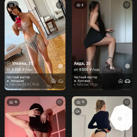
5
8
Ульяна
,
31
Аида
,
30
от
5 000
₽/час
от
9 000
₽/час
Частный мастер
Частный мастер
м.
Звёздная
м.
Купчино
Работаю 00-01, 10-24
Работаю 00-24
16
15