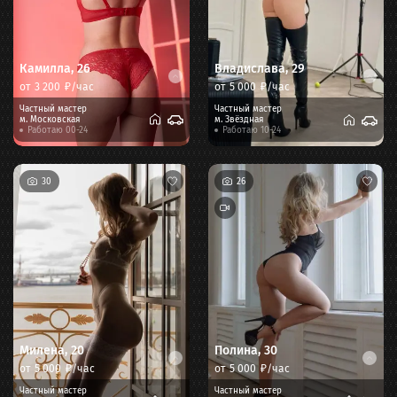
Камилла
,
26
Владислава
,
29
от
3 200
₽/час
от
5 000
₽/час
Частный мастер
Частный мастер
м.
Московская
м.
Звёздная
Работаю 00-24
Работаю 10-24
30
26
Милена
,
20
Полина
,
30
от
5 000
₽/час
от
5 000
₽/час
Частный мастер
Частный мастер