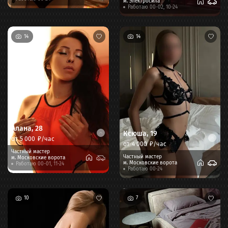
м.
Электросила
Работаю 00-02, 10-24
14
14
Алана
,
28
Ксюша
,
19
от
5 000
₽/час
от
4 000
₽/час
Частный мастер
Частный мастер
м.
Московские ворота
м.
Московские ворота
Работаю 00-01, 11-24
Работаю 00-24
10
7