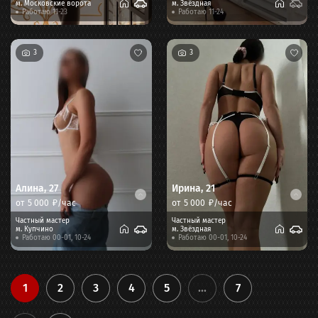
м.
Московские ворота
м.
Звёздная
Работаю 11-23
Работаю 11-24
3
3
Алина
,
27
Ирина
,
21
от
5 000
₽/час
от
5 000
₽/час
Частный мастер
Частный мастер
м.
Купчино
м.
Звёздная
Работаю 00-01, 10-24
Работаю 00-01, 10-24
1
2
3
4
5
...
7