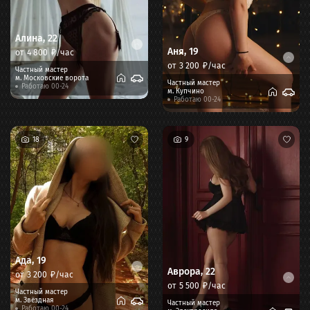
Алина
,
22
Аня
,
19
от
4 800
₽/час
от
3 200
₽/час
Частный мастер
м.
Московские ворота
Частный мастер
Работаю 00-24
м.
Купчино
Работаю 00-24
18
9
Ада
,
19
Аврора
,
22
от
3 200
₽/час
от
5 500
₽/час
Частный мастер
м.
Звёздная
Частный мастер
Работаю 00-24