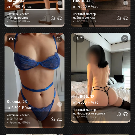
Маша
,
23
Настя
,
21
от
4 700
₽/час
от
4 500
₽/час
Частный мастер
Частный мастер
м.
Электросила
м.
Электросила
Работаю 00-24
Работаю 00-24
4
7
Лиза
,
19
Ксюша
,
23
от
4 500
₽/час
от
3 500
₽/час
Частный мастер
м.
Московские ворота
Частный мастер
Работаю 00-24
м.
Звёздная
Работаю 00-24