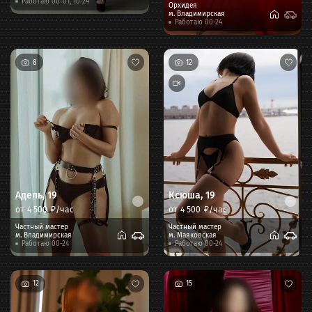
Работаю 00-01, 10-24
Орхидея
м.
Владимирская
Работаю 00-24
8
12
Адель
,
19
Ксюша
,
19
от
4 500
₽/час
от
4 500
₽/час
Частный мастер
Частный мастер
м.
Владимирская
м.
Маяковская
Работаю 00-24
Работаю 00-24
12
15