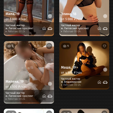
Мила
,
19
Элина
,
18
от
5 000
₽/час
от
5 000
₽/час
Частный мастер
Частный мастер
м.
Лиговский проспект
м.
Лиговский проспект
Работаю 00-24
Работаю 00-24
5
4
Маша
,
19
от
4 500
₽/час
Частный мастер
Милена
,
19
м.
Владимирская
Работаю 00-24
от
4 500
₽/час
Частный мастер
м.
Лиговский проспект
Работаю 00-24