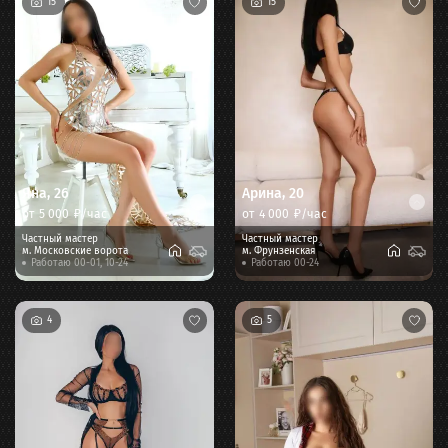
15
15
Яна
,
26
Арина
,
20
от
5 000
₽/час
от
4 000
₽/час
Частный мастер
Частный мастер
м.
Московские ворота
м.
Фрунзенская
Работаю 00-01, 10-24
Работаю 00-24
4
5