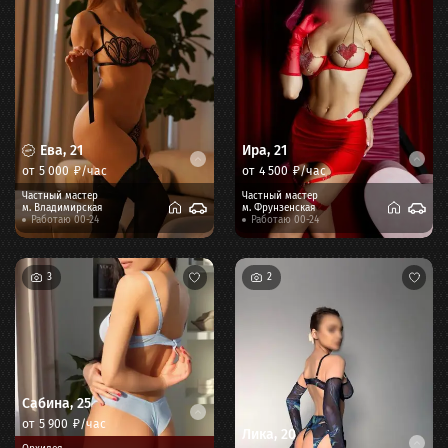
Ева
,
21
Ира
,
21
от
5 000
₽/час
от
4 500
₽/час
Частный мастер
Частный мастер
м.
Владимирская
м.
Фрунзенская
Работаю 00-24
Работаю 00-24
3
2
Сабина
,
25
от
5 900
₽/час
Лика
,
20