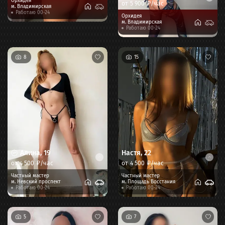
Орхидея
от
5 900
₽/час
м.
Владимирская
Работаю 00-24
Орхидея
м.
Владимирская
Работаю 00-24
8
15
Алина
,
19
Настя
,
22
от
4 500
₽/час
от
4 500
₽/час
Частный мастер
Частный мастер
м.
Невский проспект
м.
Площадь Восстания
Работаю 00-24
Работаю 00-24
5
7