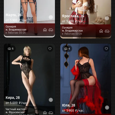
Марта
,
28
Ярослава
,
24
от
5 900
₽/час
от
5 900
₽/час
Орхидея
Орхидея
м.
Владимирская
м.
Владимирская
Работаю 00-24
Работаю 00-24
6
4
Кира
,
28
от
5 000
₽/час
Юля
,
28
Частный мастер
от
5 900
₽/час
м.
Фрунзенская