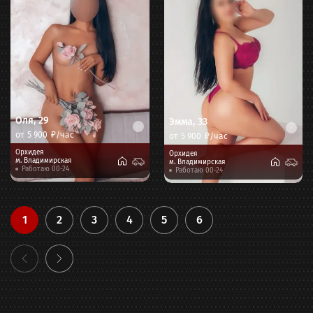
Оля
,
29
Эмма
,
33
от
5 900
₽/час
от
5 900
₽/час
Орхидея
Орхидея
м.
Владимирская
м.
Владимирская
Работаю 00-24
Работаю 00-24
1
2
3
4
5
6