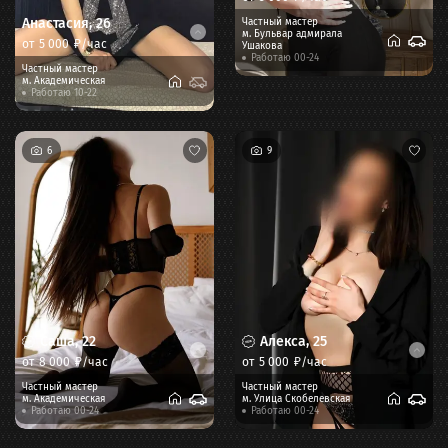
Анастасия
,
26
Частный мастер
м.
Бульвар адмирала
от
5 000
₽/час
Ушакова
Работаю 00-24
Частный мастер
м.
Академическая
Работаю 10-22
6
9
Саша
,
22
Алекса
,
25
от
8 000
₽/час
от
5 000
₽/час
Частный мастер
Частный мастер
м.
Академическая
м.
Улица Скобелевская
Работаю 00-24
Работаю 00-24