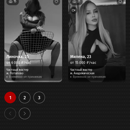
15
21
Линочка
,
25
Милена
,
23
от
6 000
₽/час
от
15 000
₽/час
Частный мастер
Частный мастер
м.
Потапово
м.
Академическая
Временно не принимаю
Временно не принимаю
1
2
3