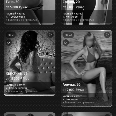
Тина
,
30
София
,
20
от
5 000
₽/час
от
7 000
₽/час
Частный мастер
Частный мастер
м.
Профсоюзная
м.
Коньково
Временно не принимаю
Временно не принимаю
3
32
Кристина
,
33
от
15 000
₽/час
Анечка
,
36
Частный мастер
м.
Академическая
от
7 000
₽/час
Временно не принимаю
Частный мастер
м.
Коньково
Временно не принимаю