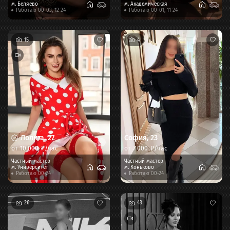
м.
Беляево
м.
Академическая
Работаю 00-03, 12-24
Работаю 00-01, 11-24
15
4
Лолита
,
27
София
,
23
от
10 000
₽/час
от
7 000
₽/час
Частный мастер
Частный мастер
м.
Университет
м.
Коньково
Работаю 00-24
Работаю 00-24
26
43