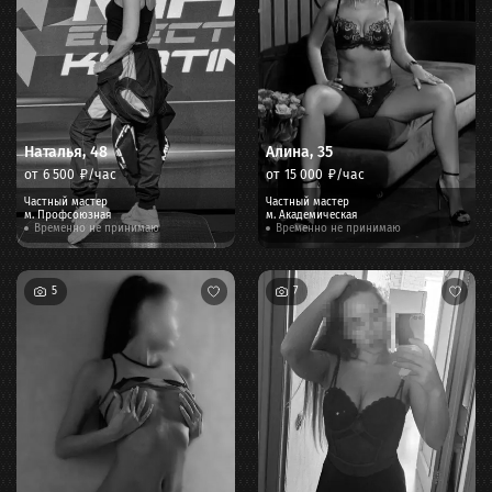
Наталья
,
48
Алина
,
35
от
6 500
₽/час
от
15 000
₽/час
Частный мастер
Частный мастер
м.
Профсоюзная
м.
Академическая
Временно не принимаю
Временно не принимаю
5
7