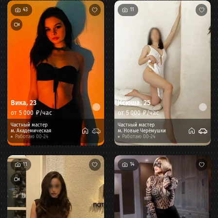
43
11
Вика
,
23
Ксюша
,
25
от
5 000
₽/час
от
5 000
₽/час
Частный мастер
Частный мастер
м.
Академическая
м.
Новые Черёмушки
Работаю 00-24
Работаю 00-24
11
14