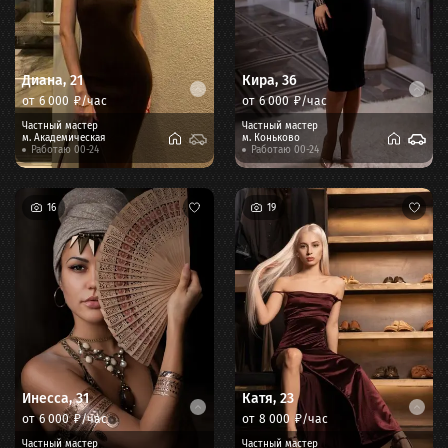
Диана
,
21
Кира
,
36
от
6 000
₽/час
от
6 000
₽/час
Частный мастер
Частный мастер
м.
Академическая
м.
Коньково
Работаю 00-24
Работаю 00-24
16
19
Инесса
,
31
Катя
,
23
от
6 000
₽/час
от
8 000
₽/час
Частный мастер
Частный мастер