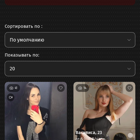
Сортировать по :
По умолчанию
Показывать по:
20
41
14
Василиса
,
23
от
5 000
₽/час