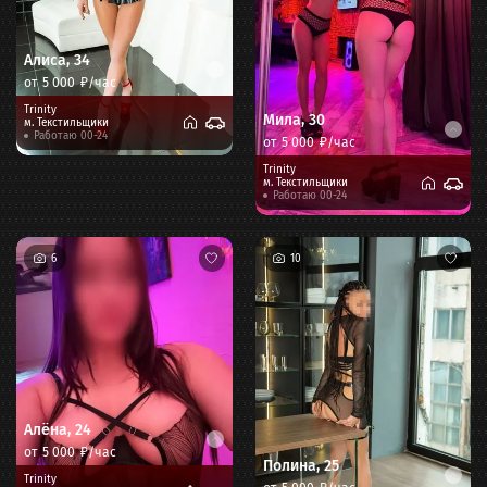
Алиса
,
34
от
5 000
₽/час
Trinity
Мила
,
30
м.
Текстильщики
Работаю 00-24
от
5 000
₽/час
Trinity
м.
Текстильщики
Работаю 00-24
6
10
Алёна
,
24
от
5 000
₽/час
Полина
,
25
Trinity