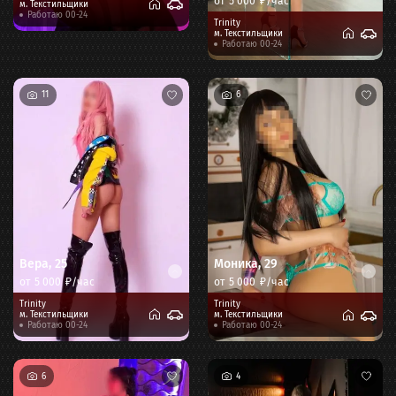
от
5 000
₽/час
м.
Текстильщики
Работаю 00-24
Trinity
м.
Текстильщики
Работаю 00-24
11
6
Вера
,
25
Моника
,
29
от
5 000
₽/час
от
5 000
₽/час
Trinity
Trinity
м.
Текстильщики
м.
Текстильщики
Работаю 00-24
Работаю 00-24
6
4