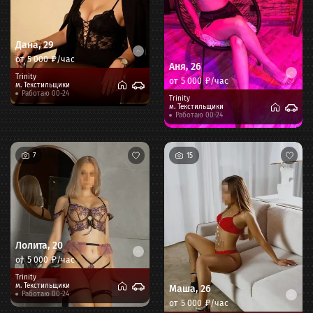
Дана
,
29
от
5 000
₽/час
Аня
,
26
Trinity
от
5 000
₽/час
м.
Текстильщики
Работаю 00-24
Trinity
м.
Текстильщики
Работаю 00-24
7
15
Лолита
,
20
от
5 000
₽/час
Trinity
м.
Текстильщики
Маша
,
26
Работаю 00-24
от
5 000
₽/час