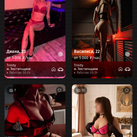
Василиса
,
22
Диана
,
23
от
5 000
₽/час
от
5 000
₽/час
Trinity
Trinity
м.
Текстильщики
м.
Текстильщики
Работаю 00-24
Работаю 00-24
7
13