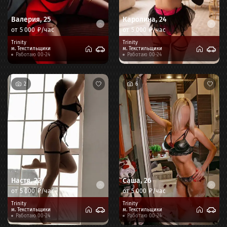
Валерия
,
25
Каролина
,
24
от
5 000
₽/час
от
5 000
₽/час
Trinity
Trinity
м.
Текстильщики
м.
Текстильщики
Работаю 00-24
Работаю 00-24
2
6
Настя
,
22
Саша
,
26
от
5 000
₽/час
от
5 000
₽/час
Trinity
Trinity
м.
Текстильщики
м.
Текстильщики
Работаю 00-24
Работаю 00-24