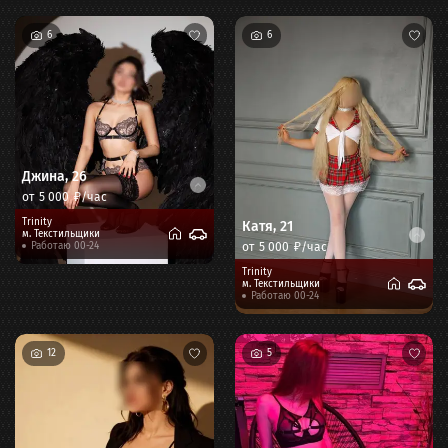
6
6
Джина
,
26
от
5 000
₽/час
Trinity
Катя
,
21
м.
Текстильщики
от
5 000
₽/час
Работаю 00-24
Trinity
м.
Текстильщики
Работаю 00-24
12
5