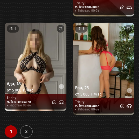
Trinity
м.
Текстильщики
Работаю 00-24
4
8
Ада
,
18
Ева
,
25
от
5 000
₽/час
от
5 000
₽/час
Trinity
м.
Текстильщики
Trinity
Работаю 00-24
м.
Текстильщики
Работаю 00-24
1
2