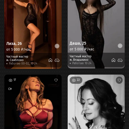
Даша
,
25
Лиза
,
26
от
5 000
₽/час
от
5 000
₽/час
Частный мастер
Частный мастер
м.
Владыкино
м.
Свиблово
Работаю 10-24
Работаю 00-02, 10-24
17
22