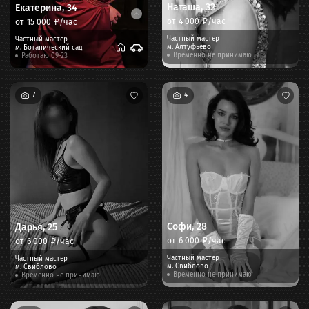
Наташа
,
32
Екатерина
,
34
от
4 000
₽/час
от
15 000
₽/час
Частный мастер
Частный мастер
м.
Алтуфьево
м.
Ботанический сад
Временно не принимаю
Работаю 09-23
7
4
Софи
,
28
Дарья
,
25
от
6 000
₽/час
от
6 000
₽/час
Частный мастер
Частный мастер
м.
Свиблово
м.
Свиблово
Временно не принимаю
Временно не принимаю