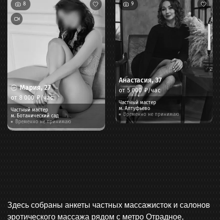
8
9
Анастасия
,
37
Мария
,
27
от
5 000
₽/час
от
8 000
₽/час
Частный мастер
м.
Алтуфьево
Частный мастер
Временно не принимаю
м.
Ботанический сад
Временно не принимаю
Здесь собраны анкеты частных массажисток и салонов
эротического массажа рядом с метро Отрадное,