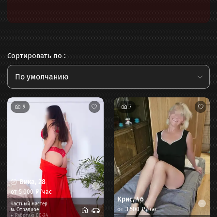
Сортировать по :
По умолчанию
9
7
Вика
,
28
от
5 000
₽/час
Крис
,
46
Частный мастер
от
3 500
₽/час
м.
Отрадное
Работаю 00-24