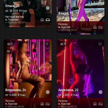
Ольга
,
27
от
10 000
₽/час
Влада
,
19
Частный мастер
от
5 000
₽/час
м.
Тверская
Работаю 00-24
Persona
м.
Курская
Работаю 00-24
5
9
Вероника
,
24
Ангелина
,
23
от
5 000
₽/час
от
5 000
₽/час
Persona
Persona
м.
Курская
м.
Курская
Работаю 00-24
Работаю 00-24