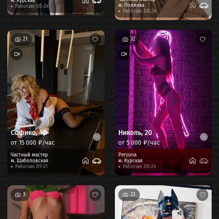
м.
Курская
м.
Полянка
Работаю 00-24
Работаю 00-24
21
32
Софико
,
46
Николь
,
20
от
15 000
₽/час
от
5 000
₽/час
Частный мастер
Persona
м.
Шаболовская
м.
Курская
Работаю 09-21
Работаю 00-24
3
23