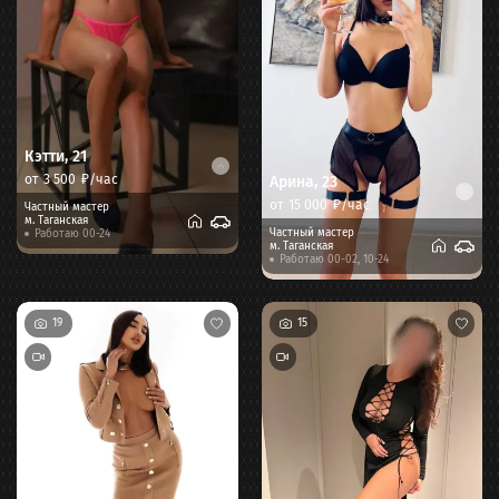
Кэтти
,
21
от
3 500
₽/час
Арина
,
23
от
15 000
₽/час
Частный мастер
м.
Таганская
Частный мастер
Работаю 00-24
м.
Таганская
Работаю 00-02, 10-24
19
15