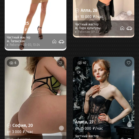
Алла
,
28
от
10 000
₽/час
Моника
,
25
Частный мастер
м.
Парк культуры
от
10 000
₽/час
Работаю 09-23
Частный мастер
м.
Таганская
Работаю 00-03, 13-24
6
40
Алиса
,
27
София
,
20
от
15 000
₽/час
от
3 000
₽/час
Частный мастер