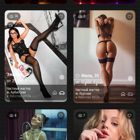
36
3
Эмилия
,
35
Мила
,
35
от
25 000
₽/час
от
15 000
₽/час
Частный мастер
Частный мастер
м.
Арбатская
м.
Курская
Работаю 09-24
Работаю 00-24
8
7