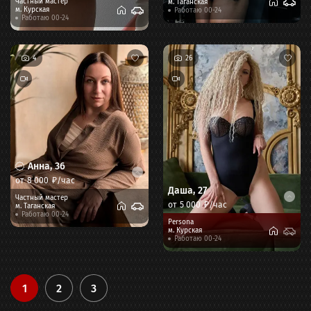
Частный мастер
м.
Таганская
м.
Курская
Работаю 00-24
Работаю 00-24
4
26
Анна
,
36
от
8 000
₽/час
Даша
,
27
Частный мастер
от
5 000
₽/час
м.
Таганская
Работаю 00-24
Persona
м.
Курская
Работаю 00-24
1
2
3