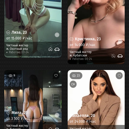
Лиза
,
23
от
15 000
₽/час
Кристинка
,
23
от
14 000
₽/час
Частный мастер
м.
Охотный ряд
Частный мастер
Работаю 00-24
м.
Арбатская
Работаю 00-24
9
23
Мила
,
21
Михаелла
,
20
от
3 500
₽/час
от
24 000
₽/час
Частный мастер
Частный мастер