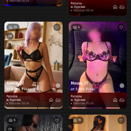
Работаю 00-24
Persona
м.
Курская
Работаю 00-24
20
4
Алиса
,
22
Маша
,
21
от
5 000
₽/час
от
5 000
₽/час
Persona
Persona
м.
Курская
м.
Курская
Работаю 00-24
Работаю 00-24
6
10