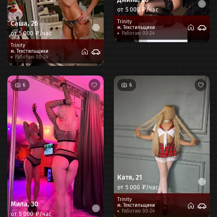
от
5 000
₽/час
Trinity
Саша
,
26
м.
Текстильщики
от
5 000
₽/час
Работаю 00-24
Trinity
м.
Текстильщики
Работаю 00-24
6
6
Катя
,
21
от
5 000
₽/час
Trinity
Мила
,
30
м.
Текстильщики
Работаю 00-24
от
5 000
₽/час