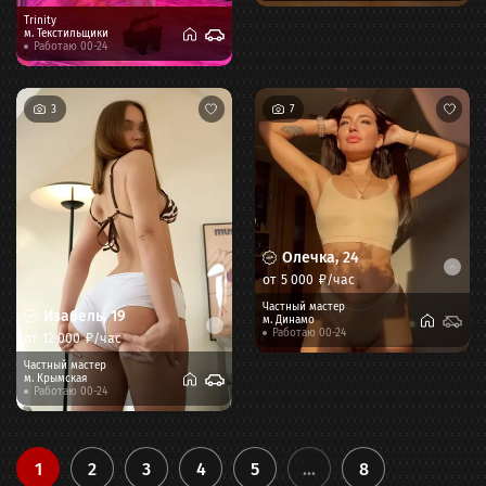
Trinity
м.
Текстильщики
Работаю 00-24
3
7
Олечка
,
24
от
5 000
₽/час
Частный мастер
Изабель
,
19
м.
Динамо
Работаю 00-24
от
12 000
₽/час
Частный мастер
м.
Крымская
Работаю 00-24
1
2
3
4
5
...
8