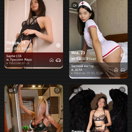
Пейдж
,
21
от
5 000
₽/час
Ина
,
23
Барби СПА
от
5 000
₽/час
м.
Проспект Мира
Работаю 00-24
Частный мастер
м.
ЦСКА
Работаю 00-03, 12-24
6
6
Джина
,
26