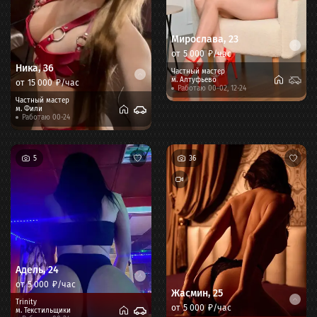
Мирослава
,
23
от
5 000
₽/час
Ника
,
36
Частный мастер
м.
Алтуфьево
от
15 000
₽/час
Работаю 00-02, 12-24
Частный мастер
м.
Фили
Работаю 00-24
5
36
Адель
,
24
от
5 000
₽/час
Жасмин
,
25
Trinity
от
5 000
₽/час
м.
Текстильщики