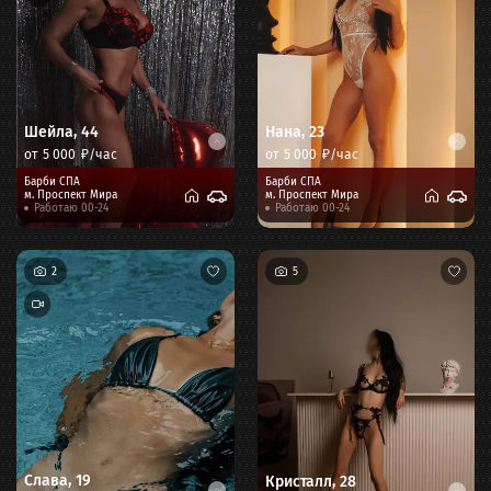
Шейла
,
44
Нана
,
23
от
5 000
₽/час
от
5 000
₽/час
Барби СПА
Барби СПА
м.
Проспект Мира
м.
Проспект Мира
Работаю 00-24
Работаю 00-24
2
5
Слава
,
19
Кристалл
,
28