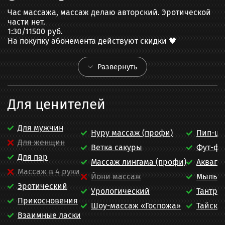
Час массажа, массаж делаю авторский. Эротической 
части нет.

1:30/11500 руб.

На покупку абонемента действуют скидки 🖤
Развернуть
Для ценителей
Для мужчин
Нуру массаж (профи)
Пип-шо
Для женщин
Ветка сакуры
Фут-ф
Для пар
Массаж лингама (профи)
Акваге
Массаж в 4 руки
Йони массаж
Мыльн
Эротический
Урологический
Тантра
Прикосновения
Шоу-массаж «Госпожа»
Тайски
Взаимные ласки