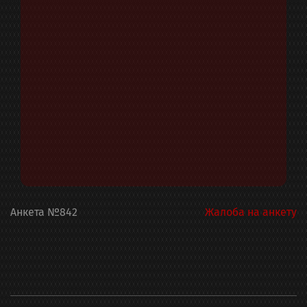
Анкета
№
842
Жалоба на анкету