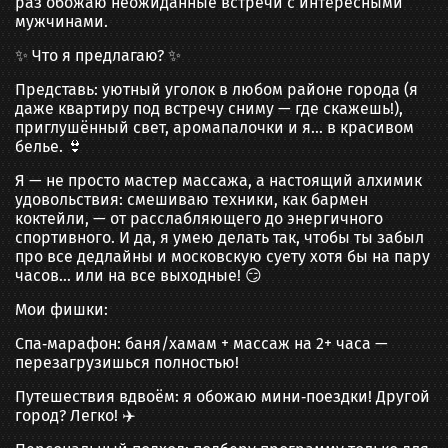
раз обожаю неожиданные встречи с интересными
мужчинами.
✨ Что я предлагаю? ✨
Представь: уютный уголок в любом районе города (я
даже квартиру под встречу сниму — где скажешь!),
приглушённый свет, аромапалочки и я… в красивом
белье. 👙
Я — не просто мастер массажа, а настоящий алхимик
удовольствия: смешиваю техники, как бармен
коктейли, — от расслабляющего до энергичного
спортивного. И да, я умею делать так, чтобы ты забыл
про все дедлайны и московскую суету хотя бы на пару
часов… или на все выходные! 😏
Мои фишки:
Спа‑марафон: баня/хамам + массаж на 2+ часа —
перезагрузишься полностью!
Путешествия вдвоём: я обожаю мини‑поездки! Другой
город? Легко! ✈️