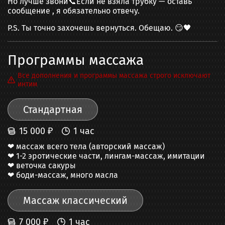
Но лучше звони📞Если не взяла трубку — оставь
сообщение , я обязательно отвечу.
P.S. Ты точно захочешь вернуться. Обещаю. 😏🖤
Программы массажа
Все дополнения и программы массажа строго исключают
интим
Стандартная
15 000
₽
1
час
❤ массаж всего тела (авторский массаж)

❤ 1-2 эротические части, лингам-массаж, имитации

❤ веточка сакуры

❤ боди-массаж, много масла
Массаж классический
7 000
₽
1
час