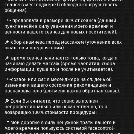
сеанса в мессенджере (соблюдая конгруэнтность
общения).
📌- предоплата в размере 30% от сеанса (данный
пункт внесён в силу уважения моего времени и
ценности вашего сеанса для новых посетителей).
📌-сбор анамнеза перед массажем (уточнение всех
нюансов и предпочтений)
📌-время сеанса начинается только тогда, когда я
начинаю делать массаж (время чаепития, сбора
информации, душа до и после не учитывается).
📌-созвон или смс в месенджере на сл. день об
изменении вашего состояния рекомендации и
распаковка тела (для меня важна обратная связь).
🔎 Если Вы считаете, что сеанс выполнен
непрофессионально или некачественно, то я
возвращаю 100% стоимости процедуры !
📍 Мои дорогие в силу ненужной траты вашего и
моего времени пользуюсь системой faceсоntrol-
порядочные мужчины славянской национальности,