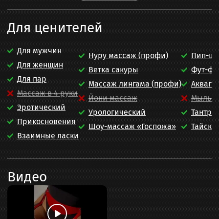
Для ценителей
Для мужчин
Нуру массаж (профи)
Пип-шо
Для женщин
Ветка сакуры
Фут-ф
Для пар
Массаж лингама (профи)
Акваге
Массаж в 4 руки
Йони массаж
Мыльн
Эротический
Урологический
Тантра
Прикосновения
Шоу-массаж «Госпожа»
Тайски
Взаимные ласки
Видео