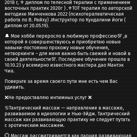
2018 г, ⚜️ диплом по телесной терапии с применением
восточных практик 2020г ) .⚜️ТОТ терапия по авторской
методике Минченкова 2022 (психотерапевтическая
работа по В. Райху) .Инструктор по Кундалини йоги (
диплом от 20.05.19).
🔔 Мое хобби переросло в любимую профессию💯 ,в
которой я совершенствуюсь и приобретаю новые
навыки-постоянно прохожу новые обучения,
нетворкинги – для меня важно быть свежей и новой в
своей деятельности💯. Последнее обучение прошла в
10.10.23 у всемирно известного мастера дао Мантэк
Чиа.
Поверьте за время своего пути мне есть чем Вас
удивить.
❌Не предоставляю интимных услуг ❌
♋Тантрический массаж — направление в массаже,
развиваемое в идеологии и Нью-Эйдж. Тантрический
массаж как развивающую практику не следует путать
с эротическим массажем.
💮 Массаж рассматривается как парная развивающая